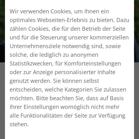
Wir verwenden Cookies, um Ihnen ein
optimales Webseiten-Erlebnis zu bieten. Dazu
zählen Cookies, die für den Betrieb der Seite
und für die Steuerung unserer kommerziellen
Unternehmensziele notwendig sind, sowie
solche, die lediglich zu anonymen
Statistikzwecken, für Komforteinstellungen
Wilfried Schönfeld
oder zur Anzeige personalisierter Inhalte
genutzt werden. Sie können selbst
Mitgliedschaften
entscheiden, welche Kategorien Sie zulassen
möchten. Bitte beachten Sie, dass auf Basis
Coach und Berater sowie zugelassener
Ihrer Einstellungen womöglich nicht mehr
alle Funktionalitäten der Seite zur Verfügung
Berater beim
stehen.
BAFA für Schulungsveranstaltungen und
Betriebsberatungen