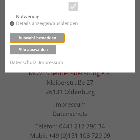
www.beratungsfoerderung.info
Notwendig
Details anzeigen/ausblenden
Auswahl bestätigen
Alle auswählen
Datenschutz
Impressum
MOVES Betriebsberatung e.K.
Kleiberstraße 27
26131 Oldenburg
Impressum
Datenschutz
Telefon: 0441 217 796 34
Mobil: +49 (0)151 103 729 09